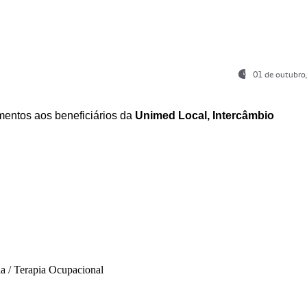
01 de outubro
entos aos beneficiários da
Unimed Local, Intercâmbio
ia / Terapia Ocupacional