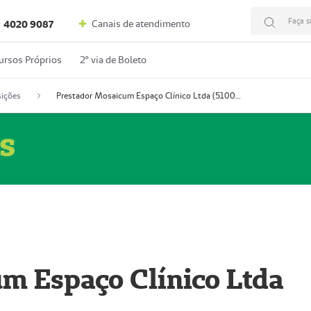
Faça s
Canais de atendimento
4020 9087
ursos Próprios
2º via de Boleto
ições
Prestador Mosaicum Espaço Clínico Ltda (51004352-0)
s
m Espaço Clínico Ltda