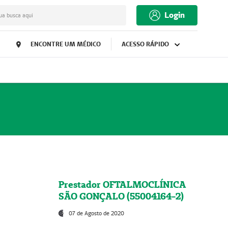
Login
ua busca aqui
ENCONTRE UM MÉDICO
ACESSO RÁPIDO
Prestador OFTALMOCLÍNICA
SÃO GONÇALO (55004164-2)
07 de Agosto de 2020