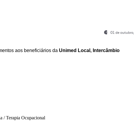
01 de outubro
entos aos beneficiários da
Unimed Local, Intercâmbio
ia / Terapia Ocupacional