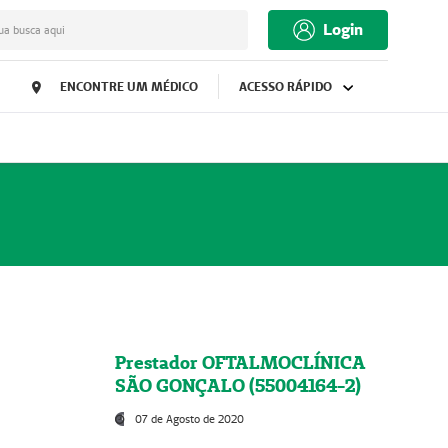
Login
ua busca aqui
ENCONTRE UM MÉDICO
ACESSO RÁPIDO
Prestador OFTALMOCLÍNICA
SÃO GONÇALO (55004164-2)
07 de Agosto de 2020