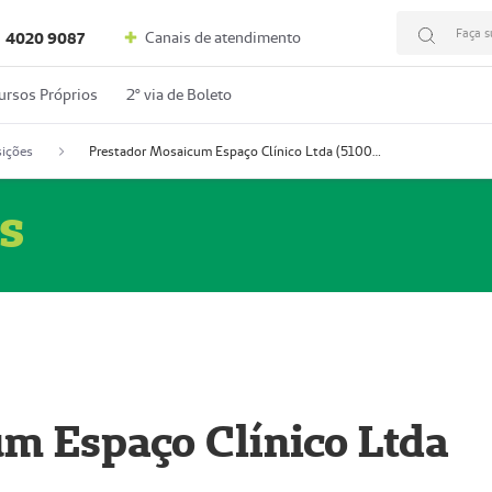
Faça s
Canais de atendimento
4020 9087
ursos Próprios
2º via de Boleto
ições
Prestador Mosaicum Espaço Clínico Ltda (51004352-0)
s
m Espaço Clínico Ltda