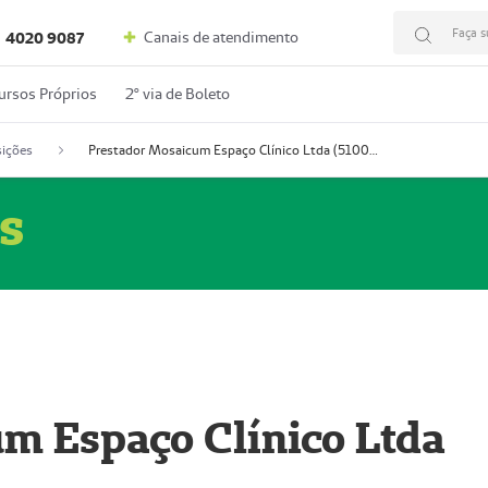
Faça s
Canais de atendimento
4020 9087
ursos Próprios
2º via de Boleto
ições
Prestador Mosaicum Espaço Clínico Ltda (51004352-0)
s
m Espaço Clínico Ltda