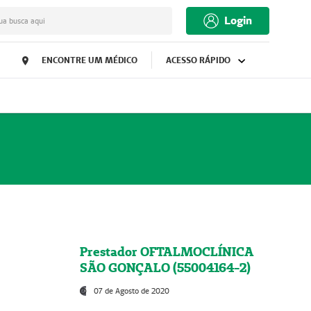
Login
ua busca aqui
ENCONTRE UM MÉDICO
ACESSO RÁPIDO
Prestador OFTALMOCLÍNICA
SÃO GONÇALO (55004164-2)
07 de Agosto de 2020