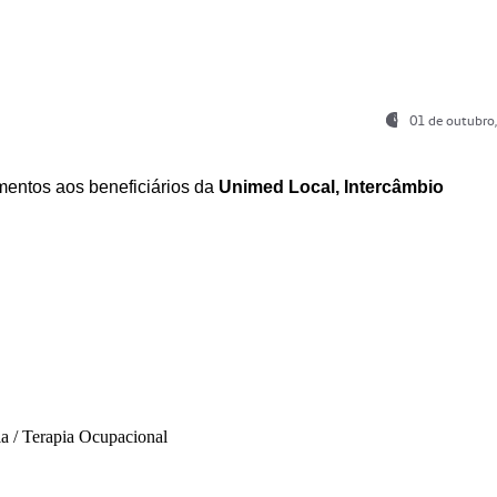
01 de outubro
entos aos beneficiários da
Unimed Local, Intercâmbio
ia / Terapia Ocupacional