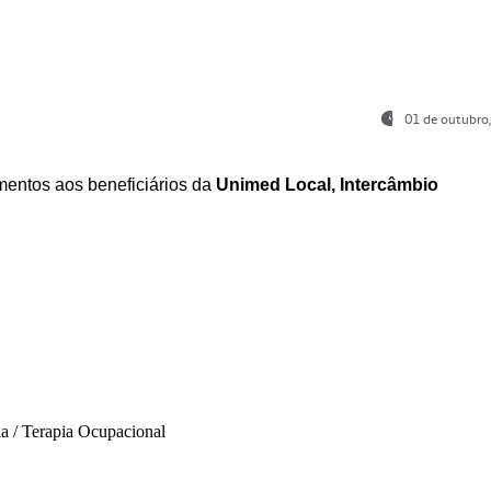
01 de outubro
entos aos beneficiários da
Unimed Local, Intercâmbio
ia / Terapia Ocupacional