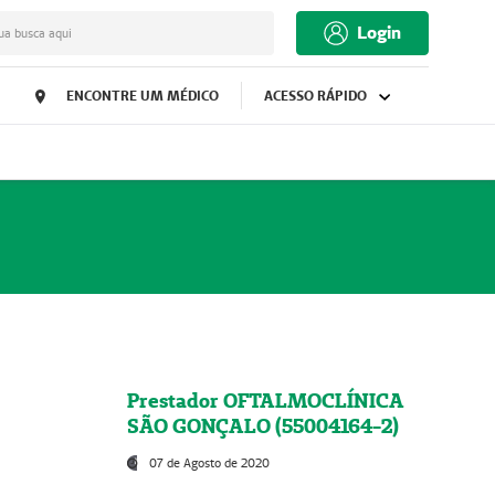
Login
ua busca aqui
ENCONTRE UM MÉDICO
ACESSO RÁPIDO
Prestador OFTALMOCLÍNICA
SÃO GONÇALO (55004164-2)
07 de Agosto de 2020