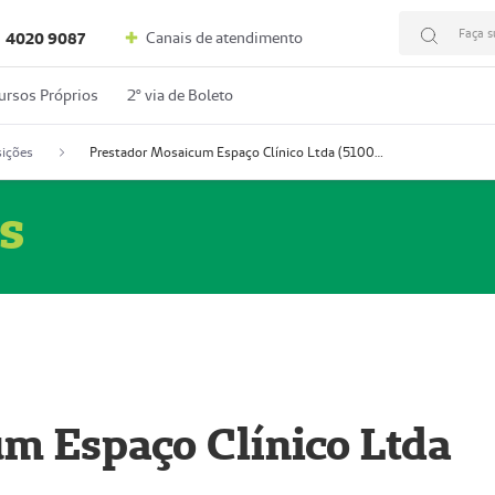
Faça s
Canais de atendimento
4020 9087
ursos Próprios
2º via de Boleto
ições
Prestador Mosaicum Espaço Clínico Ltda (51004352-0)
s
m Espaço Clínico Ltda