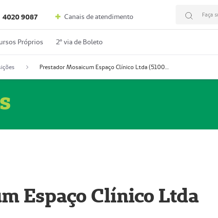
Faça s
Canais de atendimento
4020 9087
ursos Próprios
2º via de Boleto
ições
Prestador Mosaicum Espaço Clínico Ltda (51004352-0)
s
m Espaço Clínico Ltda