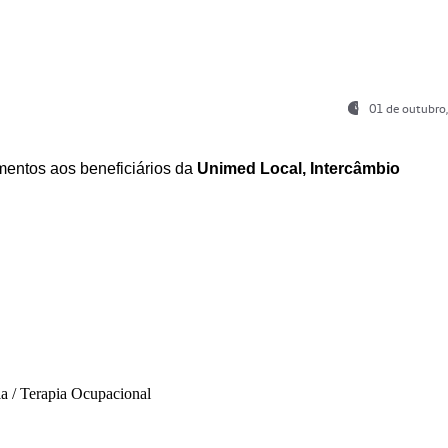
01 de outubro
entos aos beneficiários da
Unimed Local, Intercâmbio
ia / Terapia Ocupacional