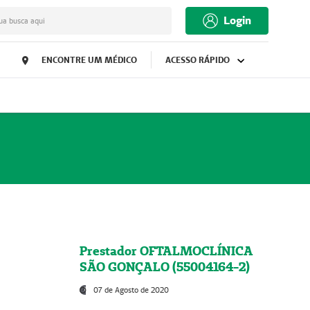
Login
ua busca aqui
ENCONTRE UM MÉDICO
ACESSO RÁPIDO
Prestador OFTALMOCLÍNICA
SÃO GONÇALO (55004164-2)
07 de Agosto de 2020