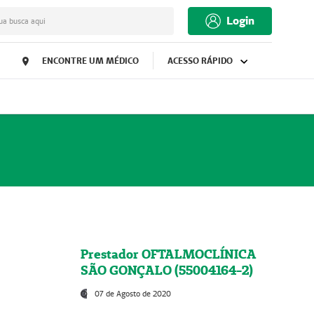
Login
ua busca aqui
ENCONTRE UM MÉDICO
ACESSO RÁPIDO
Prestador OFTALMOCLÍNICA
SÃO GONÇALO (55004164-2)
07 de Agosto de 2020