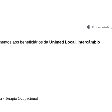
01 de outubro
entos aos beneficiários da
Unimed Local, Intercâmbio
ia / Terapia Ocupacional