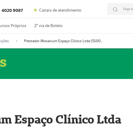
Faça s
Canais de atendimento
4020 9087
ursos Próprios
2º via de Boleto
ições
Prestador Mosaicum Espaço Clínico Ltda (51004352-0)
s
m Espaço Clínico Ltda