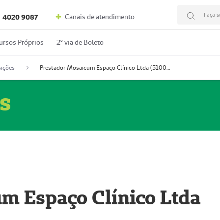
Faça s
Canais de atendimento
4020 9087
ursos Próprios
2º via de Boleto
ições
Prestador Mosaicum Espaço Clínico Ltda (51004352-0)
s
m Espaço Clínico Ltda