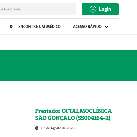
Login
ua busca aqui
ENCONTRE UM MÉDICO
ACESSO RÁPIDO
Prestador OFTALMOCLÍNICA
SÃO GONÇALO (55004164-2)
07 de Agosto de 2020