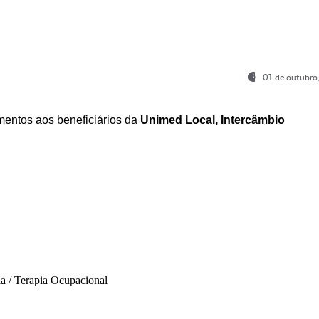
01 de outubro
entos aos beneficiários da
Unimed Local, Intercâmbio
ia / Terapia Ocupacional