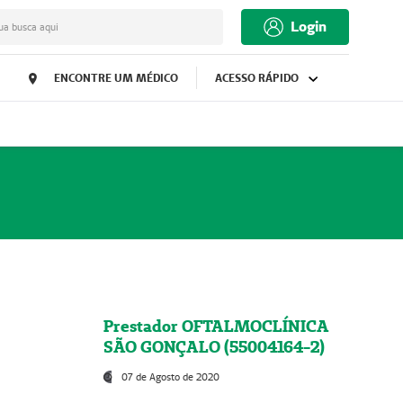
Login
ua busca aqui
ENCONTRE UM MÉDICO
ACESSO RÁPIDO
Prestador OFTALMOCLÍNICA
SÃO GONÇALO (55004164-2)
07 de Agosto de 2020