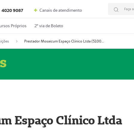
Faça s
Canais de atendimento
4020 9087
ursos Próprios
2º via de Boleto
ições
Prestador Mosaicum Espaço Clínico Ltda (51004352-0)
s
m Espaço Clínico Ltda