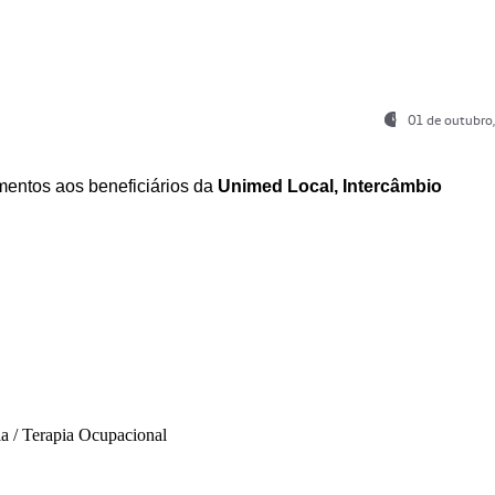
01 de outubro
entos aos beneficiários da
Unimed Local, Intercâmbio
ia / Terapia Ocupacional