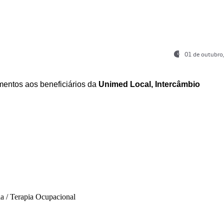
01 de outubro
entos aos beneficiários da
Unimed Local, Intercâmbio
ia / Terapia Ocupacional