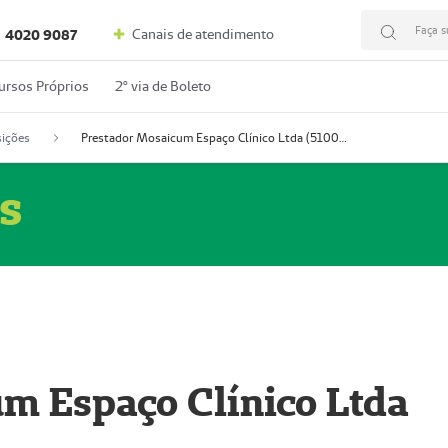
Faça s
Canais de atendimento
4020 9087
ursos Próprios
2º via de Boleto
ições
Prestador Mosaicum Espaço Clínico Ltda (51004352-0)
s
m Espaço Clínico Ltda