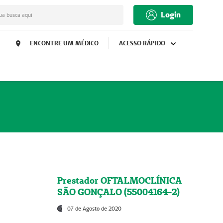
Login
ua busca aqui
ENCONTRE UM MÉDICO
ACESSO RÁPIDO
Prestador OFTALMOCLÍNICA
SÃO GONÇALO (55004164-2)
07 de Agosto de 2020