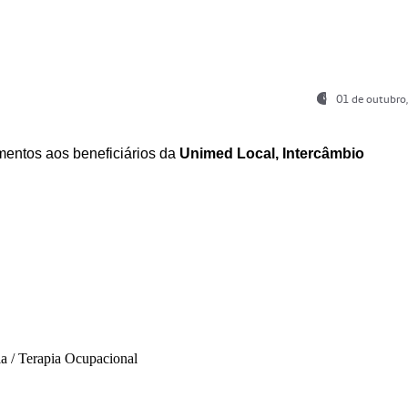
01 de outubro
entos aos beneficiários da
Unimed Local, Intercâmbio
ia / Terapia Ocupacional