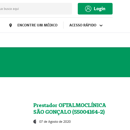
Login
ua busca aqui
ENCONTRE UM MÉDICO
ACESSO RÁPIDO
Prestador OFTALMOCLÍNICA
SÃO GONÇALO (55004164-2)
07 de Agosto de 2020