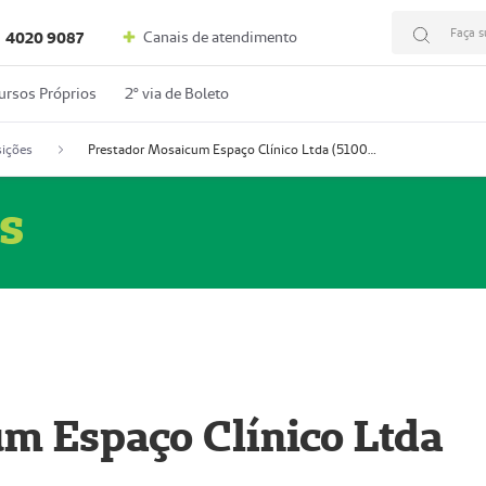
Faça s
Canais de atendimento
4020 9087
ursos Próprios
2º via de Boleto
ições
Prestador Mosaicum Espaço Clínico Ltda (51004352-0)
s
m Espaço Clínico Ltda