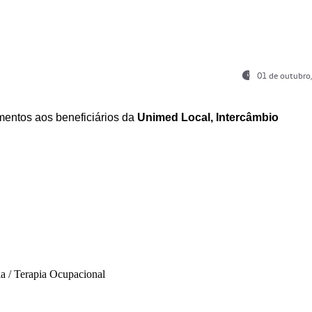
01 de outubro
entos aos beneficiários da
Unimed Local, Intercâmbio
ia / Terapia Ocupacional