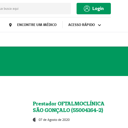
Login
ua busca aqui
ENCONTRE UM MÉDICO
ACESSO RÁPIDO
Prestador OFTALMOCLÍNICA
SÃO GONÇALO (55004164-2)
07 de Agosto de 2020