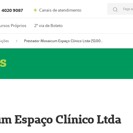
Faça s
Canais de atendimento
4020 9087
ursos Próprios
2º via de Boleto
ições
Prestador Mosaicum Espaço Clínico Ltda (51004352-0)
s
m Espaço Clínico Ltda