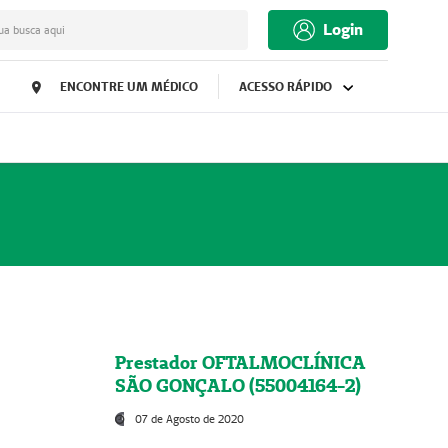
Login
ua busca aqui
ENCONTRE UM MÉDICO
ACESSO RÁPIDO
Prestador OFTALMOCLÍNICA
SÃO GONÇALO (55004164-2)
07 de Agosto de 2020