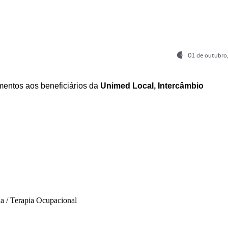
01 de outubro
entos aos beneficiários da
Unimed Local, Intercâmbio
ia / Terapia Ocupacional