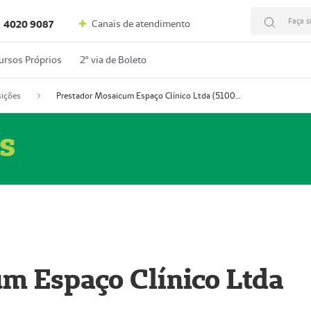
Faça s
Canais de atendimento
4020 9087
ursos Próprios
2º via de Boleto
ições
Prestador Mosaicum Espaço Clínico Ltda (51004352-0)
s
m Espaço Clínico Ltda