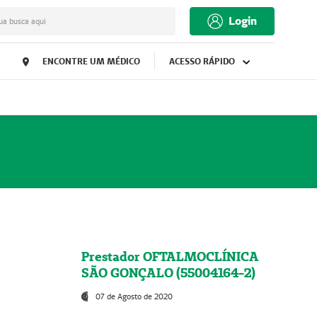
Login
ua busca aqui
ENCONTRE UM MÉDICO
ACESSO RÁPIDO
Prestador OFTALMOCLÍNICA
SÃO GONÇALO (55004164-2)
07 de Agosto de 2020