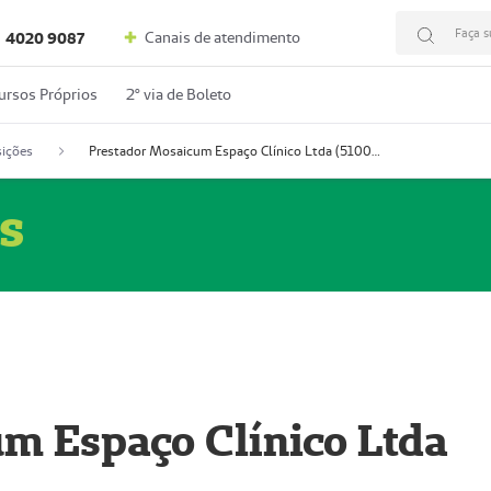
Faça s
Canais de atendimento
4020 9087
ursos Próprios
2º via de Boleto
ições
Prestador Mosaicum Espaço Clínico Ltda (51004352-0)
s
m Espaço Clínico Ltda