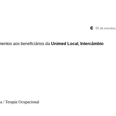
01 de outubro
entos aos beneficiários da
Unimed Local, Intercâmbio
ia / Terapia Ocupacional