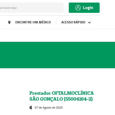
Login
ua busca aqui
ENCONTRE UM MÉDICO
ACESSO RÁPIDO
Prestador OFTALMOCLÍNICA
SÃO GONÇALO (55004164-2)
07 de Agosto de 2020