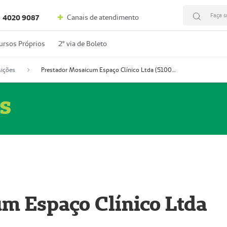
Faça s
Canais de atendimento
4020 9087
ursos Próprios
2º via de Boleto
ições
Prestador Mosaicum Espaço Clínico Ltda (51004352-0)
s
m Espaço Clínico Ltda