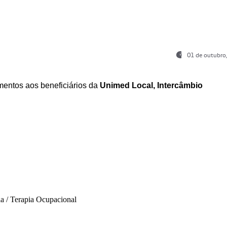
01 de outubro
entos aos beneficiários da
Unimed Local, Intercâmbio
ia / Terapia Ocupacional