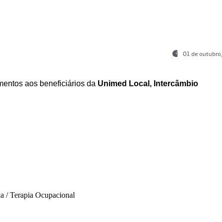
01 de outubro
entos aos beneficiários da
Unimed Local, Intercâmbio
ia / Terapia Ocupacional