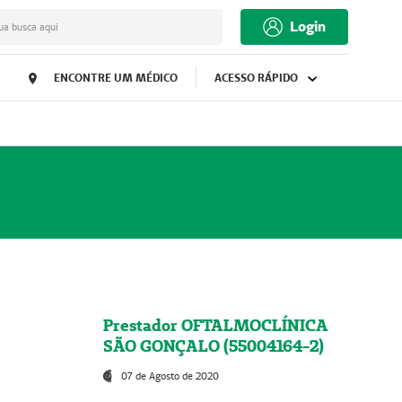
Login
ua busca aqui
ENCONTRE UM MÉDICO
ACESSO RÁPIDO
Prestador OFTALMOCLÍNICA
SÃO GONÇALO (55004164-2)
07 de Agosto de 2020