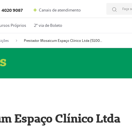
Faça s
Canais de atendimento
4020 9087
ursos Próprios
2º via de Boleto
ições
Prestador Mosaicum Espaço Clínico Ltda (51004352-0)
s
m Espaço Clínico Ltda