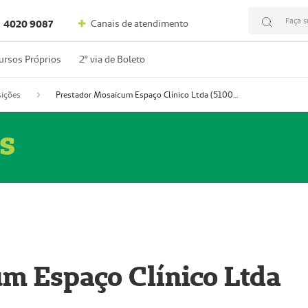
Faça s
Canais de atendimento
4020 9087
ursos Próprios
2º via de Boleto
ições
Prestador Mosaicum Espaço Clínico Ltda (51004352-0)
s
m Espaço Clínico Ltda