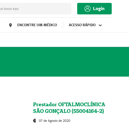
Login
ua busca aqui
ENCONTRE UM MÉDICO
ACESSO RÁPIDO
Prestador OFTALMOCLÍNICA
SÃO GONÇALO (55004164-2)
07 de Agosto de 2020