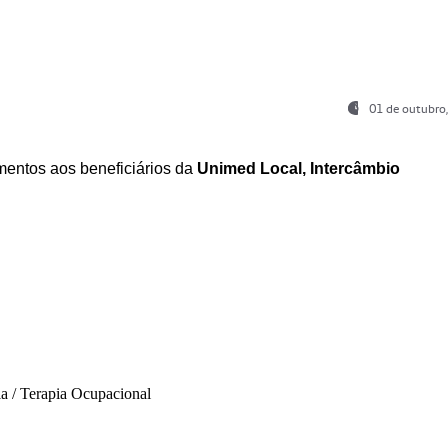
01 de outubro
entos aos beneficiários da
Unimed Local, Intercâmbio
ia / Terapia Ocupacional