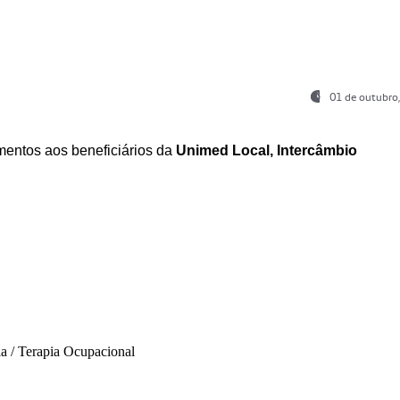
01 de outubro
entos aos beneficiários da
Unimed Local, Intercâmbio
ia / Terapia Ocupacional