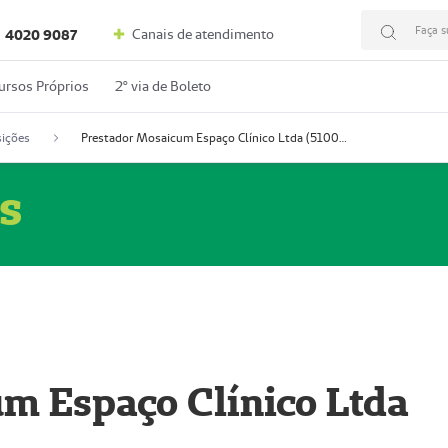
Faça s
Canais de atendimento
4020 9087
ursos Próprios
2º via de Boleto
ições
Prestador Mosaicum Espaço Clínico Ltda (51004352-0)
s
m Espaço Clínico Ltda