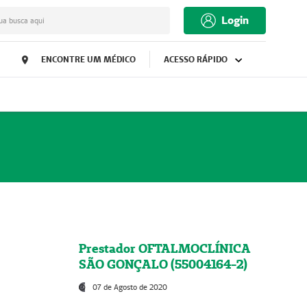
Login
ua busca aqui
ENCONTRE UM MÉDICO
ACESSO RÁPIDO
Prestador OFTALMOCLÍNICA
SÃO GONÇALO (55004164-2)
07 de Agosto de 2020