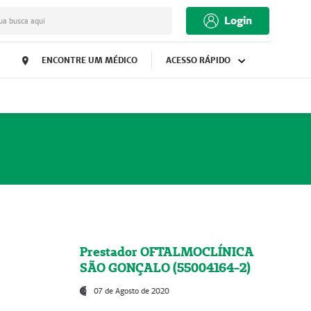
Login
ua busca aqui
ENCONTRE UM MÉDICO
ACESSO RÁPIDO
Prestador OFTALMOCLÍNICA
SÃO GONÇALO (55004164-2)
07 de Agosto de 2020