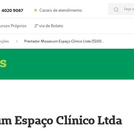
Faça s
Canais de atendimento
4020 9087
ursos Próprios
2º via de Boleto
ições
Prestador Mosaicum Espaço Clínico Ltda (51004352-0)
s
m Espaço Clínico Ltda