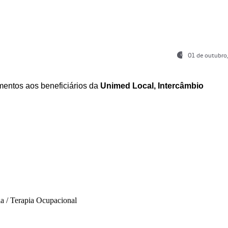
01 de outubro
entos aos beneficiários da
Unimed Local, Intercâmbio
ia / Terapia Ocupacional