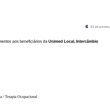
01 de outubro
entos aos beneficiários da
Unimed Local, Intercâmbio
ia / Terapia Ocupacional