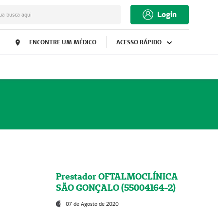
Login
ua busca aqui
ENCONTRE UM MÉDICO
ACESSO RÁPIDO
Prestador OFTALMOCLÍNICA
SÃO GONÇALO (55004164-2)
07 de Agosto de 2020