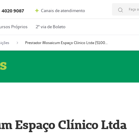
Faça s
Canais de atendimento
4020 9087
ursos Próprios
2º via de Boleto
ições
Prestador Mosaicum Espaço Clínico Ltda (51004352-0)
s
m Espaço Clínico Ltda