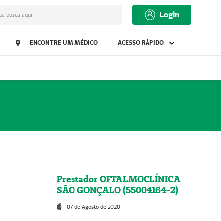
Login
ua busca aqui
ENCONTRE UM MÉDICO
ACESSO RÁPIDO
Prestador OFTALMOCLÍNICA
SÃO GONÇALO (55004164-2)
07 de Agosto de 2020