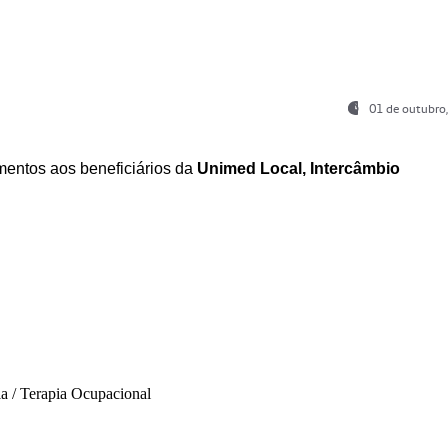
01 de outubro
entos aos beneficiários da
Unimed Local, Intercâmbio
ia / Terapia Ocupacional