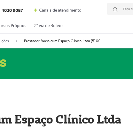
Faça s
Canais de atendimento
4020 9087
ursos Próprios
2º via de Boleto
ições
Prestador Mosaicum Espaço Clínico Ltda (51004352-0)
s
m Espaço Clínico Ltda