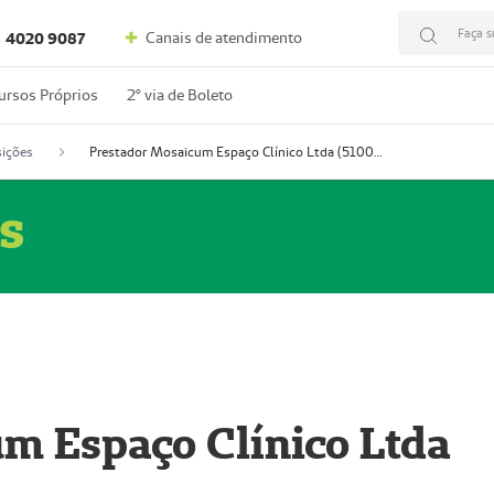
Faça s
Canais de atendimento
4020 9087
ursos Próprios
2º via de Boleto
ições
Prestador Mosaicum Espaço Clínico Ltda (51004352-0)
s
m Espaço Clínico Ltda