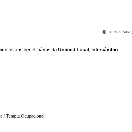
01 de outubro
entos aos beneficiários da
Unimed Local, Intercâmbio
ia / Terapia Ocupacional