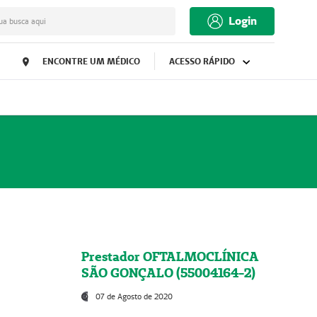
Login
ua busca aqui
ENCONTRE UM MÉDICO
ACESSO RÁPIDO
Prestador OFTALMOCLÍNICA
SÃO GONÇALO (55004164-2)
07 de Agosto de 2020