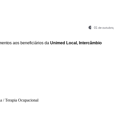
01 de outubro
entos aos beneficiários da
Unimed Local, Intercâmbio
ia / Terapia Ocupacional