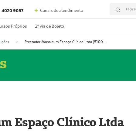
Faça s
Canais de atendimento
4020 9087
ursos Próprios
2º via de Boleto
ições
Prestador Mosaicum Espaço Clínico Ltda (51004352-0)
s
m Espaço Clínico Ltda