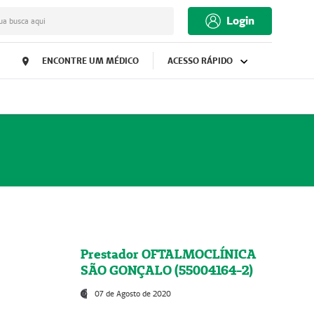
Login
ua busca aqui
ENCONTRE UM MÉDICO
ACESSO RÁPIDO
Prestador OFTALMOCLÍNICA
SÃO GONÇALO (55004164-2)
07 de Agosto de 2020