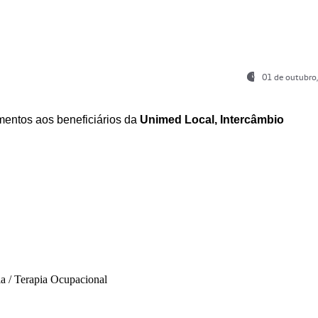
01 de outubro
entos aos beneficiários da
Unimed Local, Intercâmbio
ia / Terapia Ocupacional