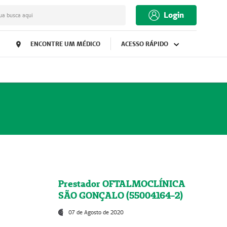
Login
ua busca aqui
ENCONTRE UM MÉDICO
ACESSO RÁPIDO
Prestador OFTALMOCLÍNICA
SÃO GONÇALO (55004164-2)
07 de Agosto de 2020