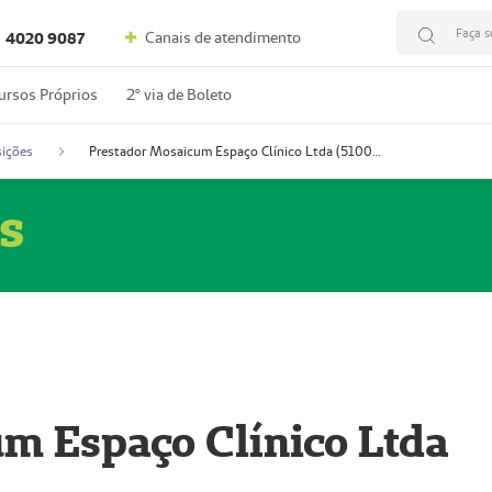
Faça s
Canais de atendimento
4020 9087
ursos Próprios
2º via de Boleto
ições
Prestador Mosaicum Espaço Clínico Ltda (51004352-0)
s
m Espaço Clínico Ltda