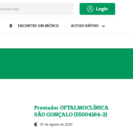
Login
ua busca aqui
ENCONTRE UM MÉDICO
ACESSO RÁPIDO
Prestador OFTALMOCLÍNICA
SÃO GONÇALO (55004164-2)
07 de Agosto de 2020