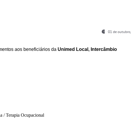
01 de outubro
entos aos beneficiários da
Unimed Local, Intercâmbio
ia / Terapia Ocupacional