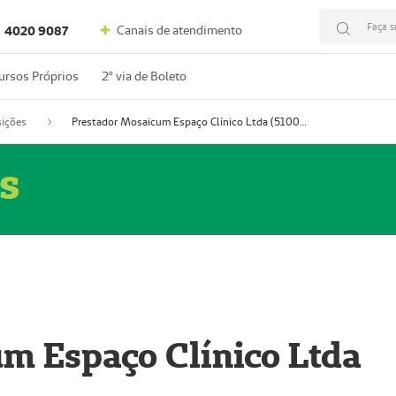
Faça s
Canais de atendimento
4020 9087
ursos Próprios
2º via de Boleto
ições
Prestador Mosaicum Espaço Clínico Ltda (51004352-0)
s
m Espaço Clínico Ltda