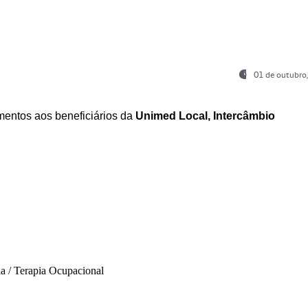
01 de outubro
entos aos beneficiários da
Unimed Local, Intercâmbio
ia / Terapia Ocupacional