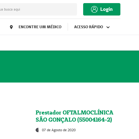
Login
ua busca aqui
ENCONTRE UM MÉDICO
ACESSO RÁPIDO
Prestador OFTALMOCLÍNICA
SÃO GONÇALO (55004164-2)
07 de Agosto de 2020