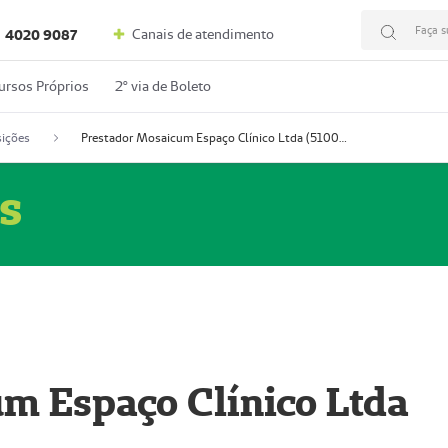
Faça s
Canais de atendimento
4020 9087
ursos Próprios
2º via de Boleto
ições
Prestador Mosaicum Espaço Clínico Ltda (51004352-0)
s
m Espaço Clínico Ltda