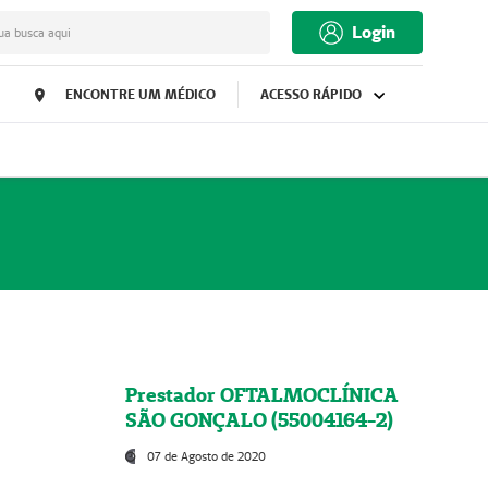
Login
ua busca aqui
ENCONTRE UM MÉDICO
ACESSO RÁPIDO
Prestador OFTALMOCLÍNICA
SÃO GONÇALO (55004164-2)
07 de Agosto de 2020