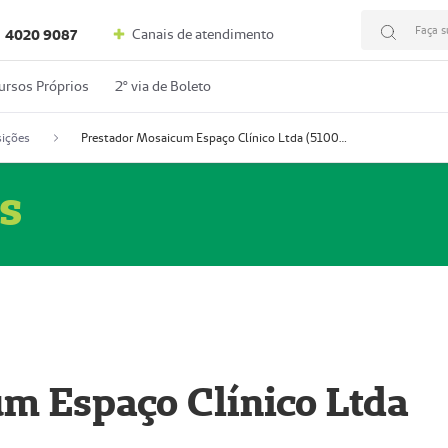
Faça s
Canais de atendimento
4020 9087
ursos Próprios
2º via de Boleto
ições
Prestador Mosaicum Espaço Clínico Ltda (51004352-0)
s
m Espaço Clínico Ltda