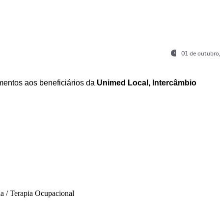
01 de outubro
entos aos beneficiários da
Unimed Local, Intercâmbio
ia / Terapia Ocupacional