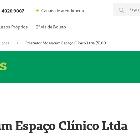
Faça s
Canais de atendimento
4020 9087
ursos Próprios
2º via de Boleto
ições
Prestador Mosaicum Espaço Clínico Ltda (51004352-0)
s
m Espaço Clínico Ltda