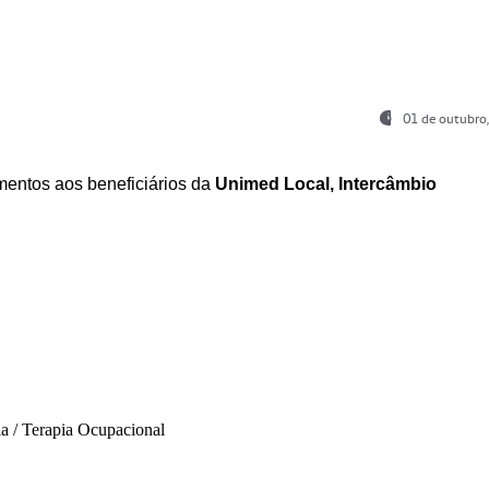
01 de outubro
entos aos beneficiários da
Unimed Local, Intercâmbio
ia / Terapia Ocupacional