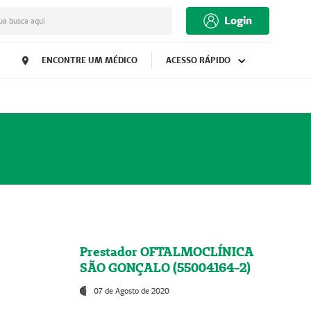
Login
ua busca aqui
ENCONTRE UM MÉDICO
ACESSO RÁPIDO
Prestador OFTALMOCLÍNICA
SÃO GONÇALO (55004164-2)
07 de Agosto de 2020