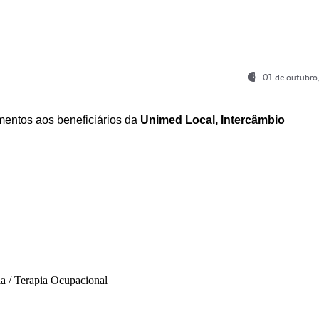
01 de outubro
entos aos beneficiários da
Unimed Local, Intercâmbio
ia / Terapia Ocupacional