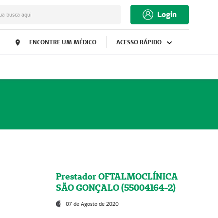
Login
ua busca aqui
ENCONTRE UM MÉDICO
ACESSO RÁPIDO
Prestador OFTALMOCLÍNICA
SÃO GONÇALO (55004164-2)
07 de Agosto de 2020