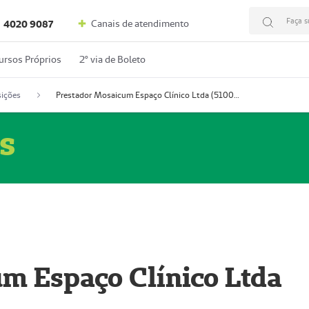
Faça s
Canais de atendimento
4020 9087
ursos Próprios
2º via de Boleto
ições
Prestador Mosaicum Espaço Clínico Ltda (51004352-0)
s
m Espaço Clínico Ltda