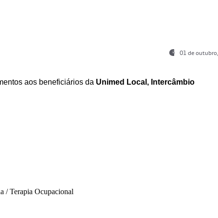
01 de outubro
entos aos beneficiários da
Unimed Local, Intercâmbio
ia / Terapia Ocupacional