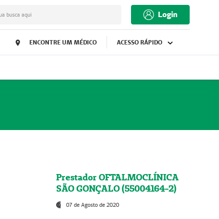
Login
ua busca aqui
ENCONTRE UM MÉDICO
ACESSO RÁPIDO
Prestador OFTALMOCLÍNICA
SÃO GONÇALO (55004164-2)
07 de Agosto de 2020