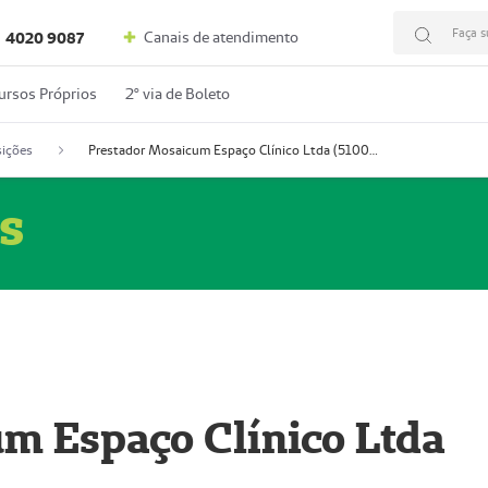
Faça s
Canais de atendimento
4020 9087
ursos Próprios
2º via de Boleto
ições
Prestador Mosaicum Espaço Clínico Ltda (51004352-0)
s
m Espaço Clínico Ltda