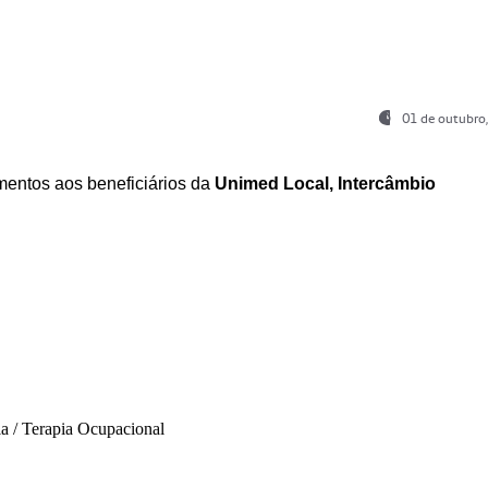
01 de outubro
entos aos beneficiários da
Unimed Local, Intercâmbio
ia / Terapia Ocupacional