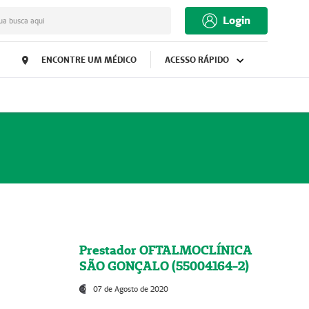
Login
ua busca aqui
ENCONTRE UM MÉDICO
ACESSO RÁPIDO
Prestador OFTALMOCLÍNICA
SÃO GONÇALO (55004164-2)
07 de Agosto de 2020