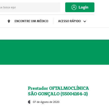
Login
ua busca aqui
ENCONTRE UM MÉDICO
ACESSO RÁPIDO
Prestador OFTALMOCLÍNICA
SÃO GONÇALO (55004164-2)
07 de Agosto de 2020