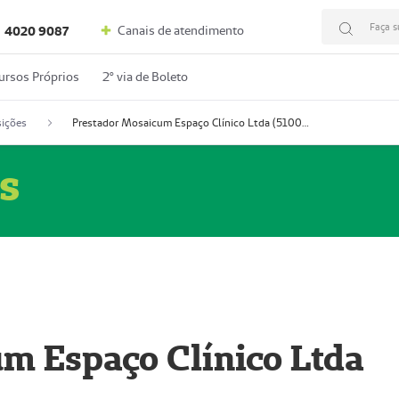
Faça s
Canais de atendimento
4020 9087
ursos Próprios
2º via de Boleto
ições
Prestador Mosaicum Espaço Clínico Ltda (51004352-0)
s
m Espaço Clínico Ltda