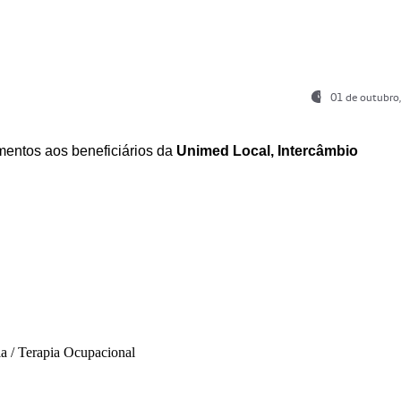
01 de outubro
entos aos beneficiários da
Unimed Local, Intercâmbio
ia / Terapia Ocupacional