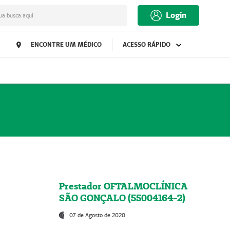
Login
ua busca aqui
ENCONTRE UM MÉDICO
ACESSO RÁPIDO
Prestador OFTALMOCLÍNICA
SÃO GONÇALO (55004164-2)
07 de Agosto de 2020