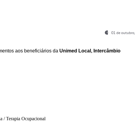
01 de outubro
entos aos beneficiários da
Unimed Local, Intercâmbio
ia / Terapia Ocupacional