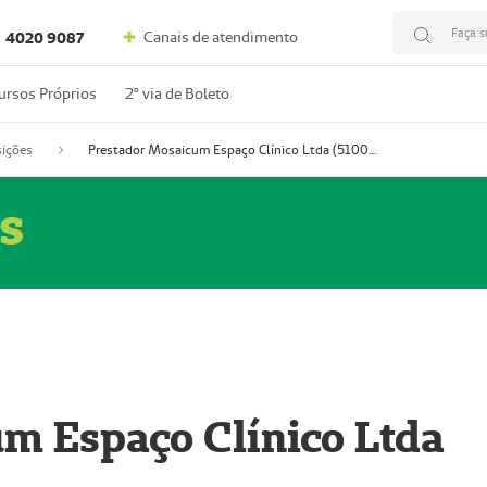
Faça s
Canais de atendimento
4020 9087
ursos Próprios
2º via de Boleto
ições
Prestador Mosaicum Espaço Clínico Ltda (51004352-0)
s
m Espaço Clínico Ltda