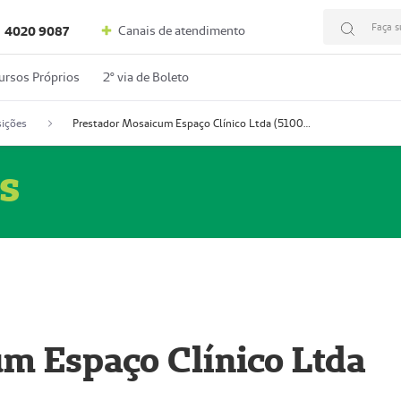
Faça s
Canais de atendimento
4020 9087
ursos Próprios
2º via de Boleto
ições
Prestador Mosaicum Espaço Clínico Ltda (51004352-0)
s
m Espaço Clínico Ltda