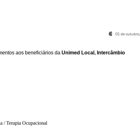
01 de outubro
entos aos beneficiários da
Unimed Local, Intercâmbio
ia / Terapia Ocupacional