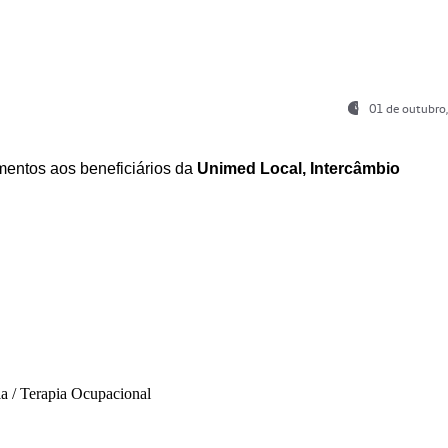
01 de outubro
entos aos beneficiários da
Unimed Local, Intercâmbio
ia / Terapia Ocupacional