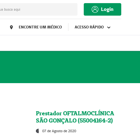
Login
ua busca aqui
ENCONTRE UM MÉDICO
ACESSO RÁPIDO
Prestador OFTALMOCLÍNICA
SÃO GONÇALO (55004164-2)
07 de Agosto de 2020