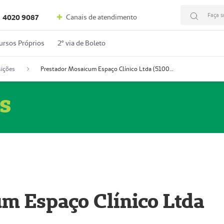
Faça s
Canais de atendimento
4020 9087
ursos Próprios
2º via de Boleto
ições
Prestador Mosaicum Espaço Clínico Ltda (51004352-0)
s
m Espaço Clínico Ltda