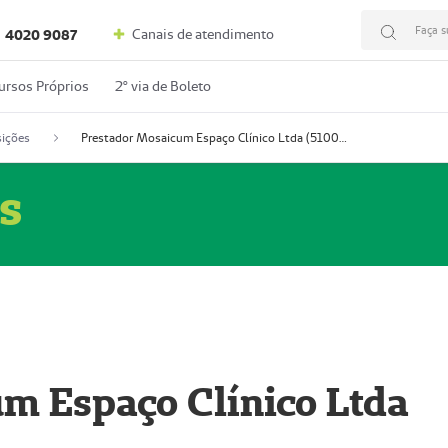
Faça s
Canais de atendimento
4020 9087
ursos Próprios
2º via de Boleto
ições
Prestador Mosaicum Espaço Clínico Ltda (51004352-0)
s
m Espaço Clínico Ltda