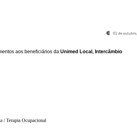
01 de outubro
entos aos beneficiários da
Unimed Local, Intercâmbio
ia / Terapia Ocupacional