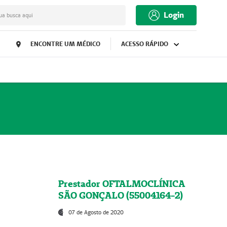
Login
ua busca aqui
ENCONTRE UM MÉDICO
ACESSO RÁPIDO
Prestador OFTALMOCLÍNICA
SÃO GONÇALO (55004164-2)
07 de Agosto de 2020