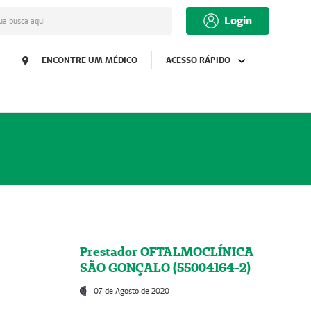
Login
ua busca aqui
ENCONTRE UM MÉDICO
ACESSO RÁPIDO
Prestador OFTALMOCLÍNICA
SÃO GONÇALO (55004164-2)
07 de Agosto de 2020