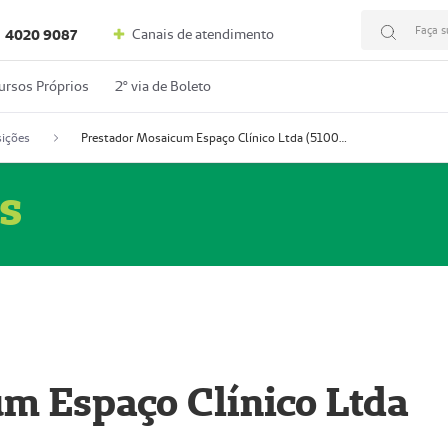
Faça s
Canais de atendimento
4020 9087
ursos Próprios
2º via de Boleto
ições
Prestador Mosaicum Espaço Clínico Ltda (51004352-0)
s
m Espaço Clínico Ltda