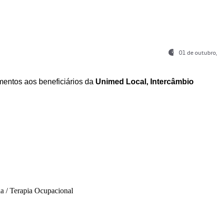
01 de outubro
entos aos beneficiários da
Unimed Local, Intercâmbio
ia / Terapia Ocupacional