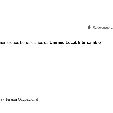
01 de outubro
entos aos beneficiários da
Unimed Local, Intercâmbio
ia / Terapia Ocupacional