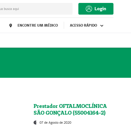
Login
ua busca aqui
ENCONTRE UM MÉDICO
ACESSO RÁPIDO
Prestador OFTALMOCLÍNICA
SÃO GONÇALO (55004164-2)
07 de Agosto de 2020