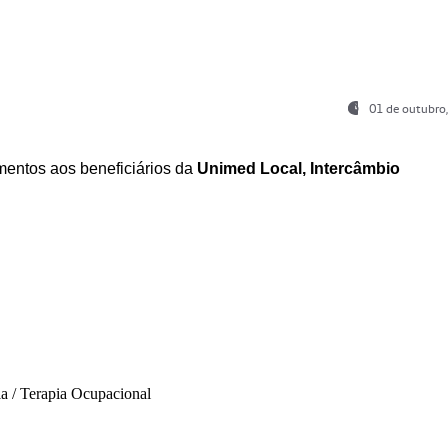
01 de outubro
entos aos beneficiários da
Unimed Local, Intercâmbio
ia / Terapia Ocupacional