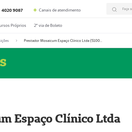
Faça s
Canais de atendimento
4020 9087
ursos Próprios
2º via de Boleto
ições
Prestador Mosaicum Espaço Clínico Ltda (51004352-0)
s
m Espaço Clínico Ltda