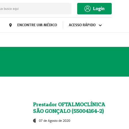
Login
ua busca aqui
ENCONTRE UM MÉDICO
ACESSO RÁPIDO
Prestador OFTALMOCLÍNICA
SÃO GONÇALO (55004164-2)
07 de Agosto de 2020