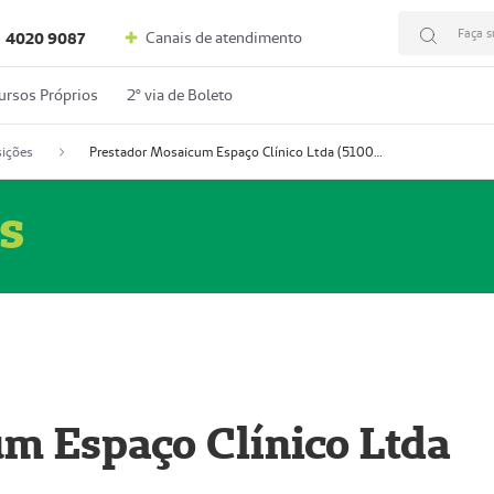
Faça s
Canais de atendimento
4020 9087
ursos Próprios
2º via de Boleto
ições
Prestador Mosaicum Espaço Clínico Ltda (51004352-0)
s
m Espaço Clínico Ltda