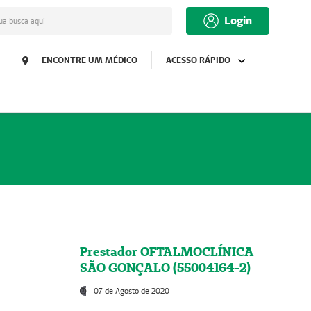
Login
ua busca aqui
ENCONTRE UM MÉDICO
ACESSO RÁPIDO
Prestador OFTALMOCLÍNICA
SÃO GONÇALO (55004164-2)
07 de Agosto de 2020