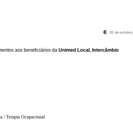
01 de outubro
entos aos beneficiários da
Unimed Local, Intercâmbio
ia / Terapia Ocupacional