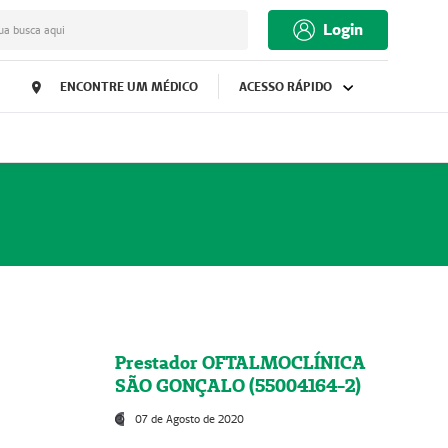
Login
ua busca aqui
ENCONTRE UM MÉDICO
ACESSO RÁPIDO
Prestador OFTALMOCLÍNICA
SÃO GONÇALO (55004164-2)
07 de Agosto de 2020