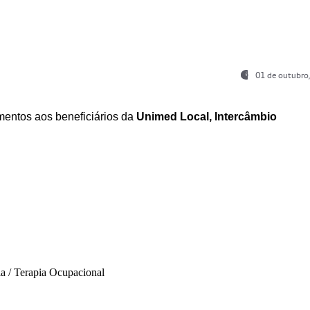
01 de outubro
entos aos beneficiários da
Unimed Local, Intercâmbio
ia / Terapia Ocupacional