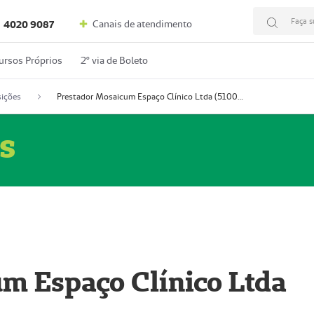
Faça s
Canais de atendimento
4020 9087
ursos Próprios
2º via de Boleto
ições
Prestador Mosaicum Espaço Clínico Ltda (51004352-0)
s
m Espaço Clínico Ltda