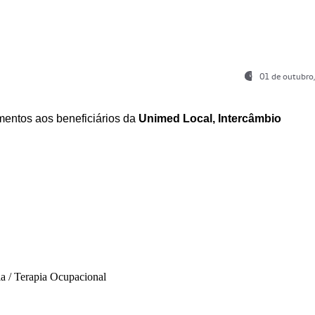
01 de outubro
entos aos beneficiários da
Unimed Local, Intercâmbio
ia / Terapia Ocupacional