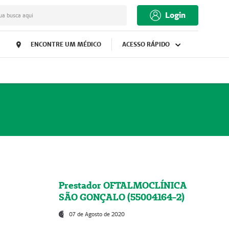
Login
ua busca aqui
ENCONTRE UM MÉDICO
ACESSO RÁPIDO
Prestador OFTALMOCLÍNICA
SÃO GONÇALO (55004164-2)
07 de Agosto de 2020