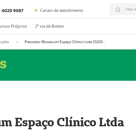
Faça s
Canais de atendimento
4020 9087
ursos Próprios
2º via de Boleto
ições
Prestador Mosaicum Espaço Clínico Ltda (51004352-0)
s
m Espaço Clínico Ltda