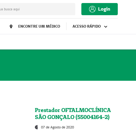
Login
ua busca aqui
ENCONTRE UM MÉDICO
ACESSO RÁPIDO
Prestador OFTALMOCLÍNICA
SÃO GONÇALO (55004164-2)
07 de Agosto de 2020