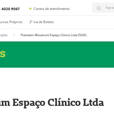
Faça s
Canais de atendimento
4020 9087
ursos Próprios
2º via de Boleto
ições
Prestador Mosaicum Espaço Clínico Ltda (51004352-0)
s
m Espaço Clínico Ltda