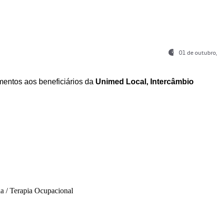
01 de outubro
entos aos beneficiários da
Unimed Local, Intercâmbio
ia / Terapia Ocupacional