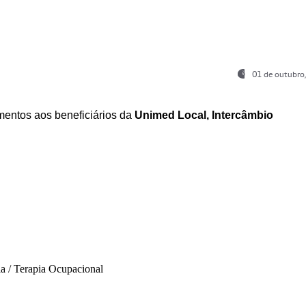
01 de outubro
entos aos beneficiários da
Unimed Local, Intercâmbio
ia / Terapia Ocupacional