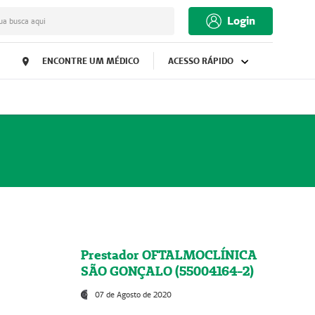
Login
ua busca aqui
ENCONTRE UM MÉDICO
ACESSO RÁPIDO
Prestador OFTALMOCLÍNICA
SÃO GONÇALO (55004164-2)
07 de Agosto de 2020