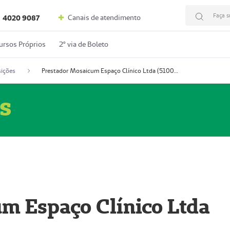
Faça s
Canais de atendimento
4020 9087
ursos Próprios
2º via de Boleto
ições
Prestador Mosaicum Espaço Clínico Ltda (51004352-0)
s
m Espaço Clínico Ltda