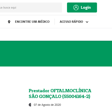
Login
ua busca aqui
ENCONTRE UM MÉDICO
ACESSO RÁPIDO
Prestador OFTALMOCLÍNICA
SÃO GONÇALO (55004164-2)
07 de Agosto de 2020