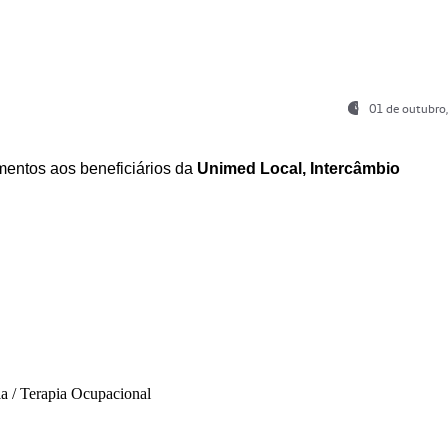
01 de outubro
entos aos beneficiários da
Unimed Local, Intercâmbio
ia / Terapia Ocupacional