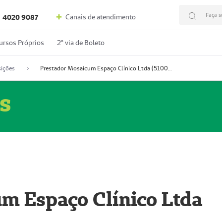
Faça s
Canais de atendimento
4020 9087
ursos Próprios
2º via de Boleto
ições
Prestador Mosaicum Espaço Clínico Ltda (51004352-0)
s
m Espaço Clínico Ltda