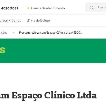
Faça s
Canais de atendimento
4020 9087
ursos Próprios
2º via de Boleto
ições
Prestador Mosaicum Espaço Clínico Ltda (51004352-0)
s
m Espaço Clínico Ltda