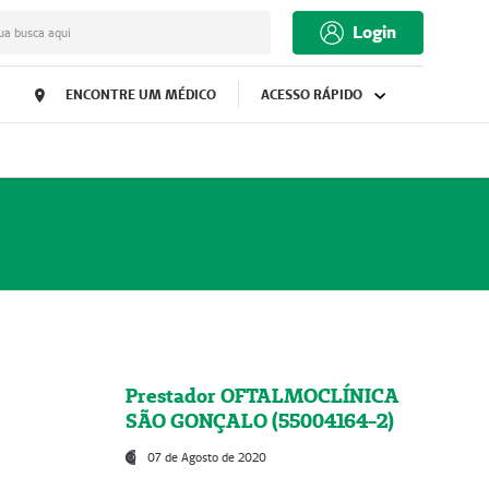
Login
ua busca aqui
ENCONTRE UM MÉDICO
ACESSO RÁPIDO
Prestador OFTALMOCLÍNICA
SÃO GONÇALO (55004164-2)
07 de Agosto de 2020