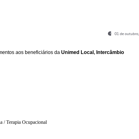
01 de outubro
entos aos beneficiários da
Unimed Local, Intercâmbio
ia / Terapia Ocupacional