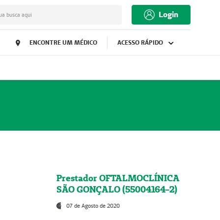
Login
ua busca aqui
ENCONTRE UM MÉDICO
ACESSO RÁPIDO
Prestador OFTALMOCLÍNICA
SÃO GONÇALO (55004164-2)
07 de Agosto de 2020