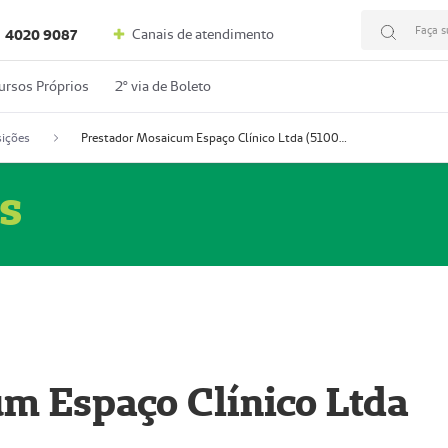
Faça s
Canais de atendimento
4020 9087
ursos Próprios
2º via de Boleto
ições
Prestador Mosaicum Espaço Clínico Ltda (51004352-0)
s
m Espaço Clínico Ltda