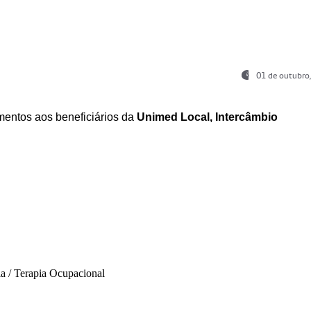
01 de outubro
entos aos beneficiários da
Unimed Local, Intercâmbio
ia / Terapia Ocupacional