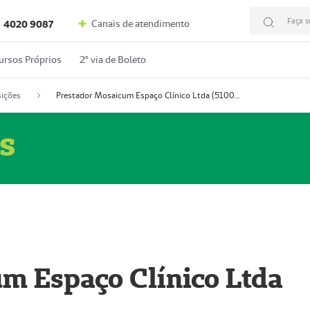
Faça s
Canais de atendimento
4020 9087
ursos Próprios
2º via de Boleto
ições
Prestador Mosaicum Espaço Clínico Ltda (51004352-0)
s
m Espaço Clínico Ltda