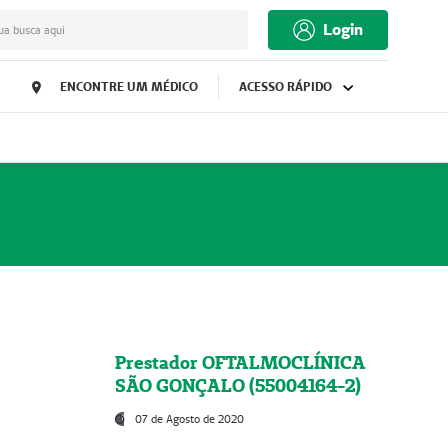
Login
ua busca aqui
ENCONTRE UM MÉDICO
ACESSO RÁPIDO
Prestador OFTALMOCLÍNICA
SÃO GONÇALO (55004164-2)
07 de Agosto de 2020