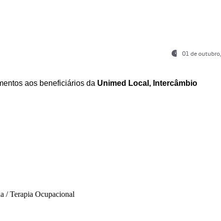
01 de outubro
entos aos beneficiários da
Unimed Local, Intercâmbio
ia / Terapia Ocupacional