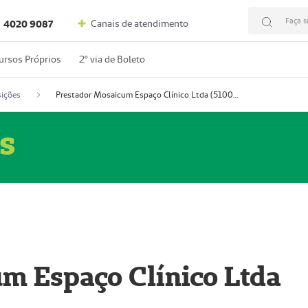
Faça s
Canais de atendimento
4020 9087
ursos Próprios
2º via de Boleto
ições
Prestador Mosaicum Espaço Clínico Ltda (51004352-0)
s
m Espaço Clínico Ltda