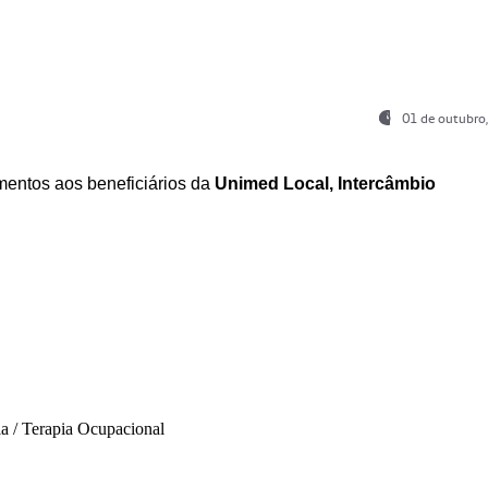
01 de outubro
entos aos beneficiários da
Unimed Local, Intercâmbio
ia / Terapia Ocupacional