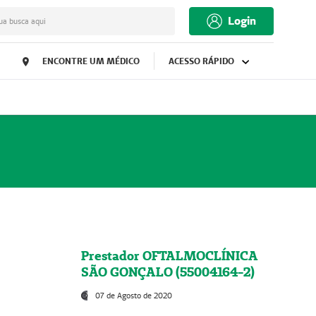
Login
ua busca aqui
ENCONTRE UM MÉDICO
ACESSO RÁPIDO
Prestador OFTALMOCLÍNICA
SÃO GONÇALO (55004164-2)
07 de Agosto de 2020