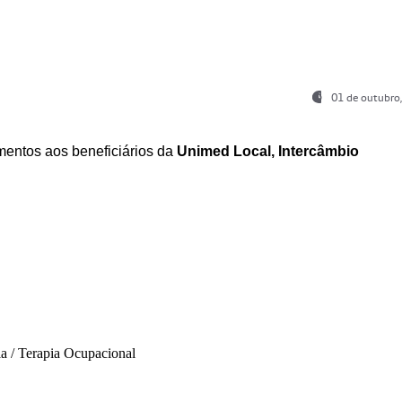
01 de outubro
entos aos beneficiários da
Unimed Local, Intercâmbio
ia / Terapia Ocupacional