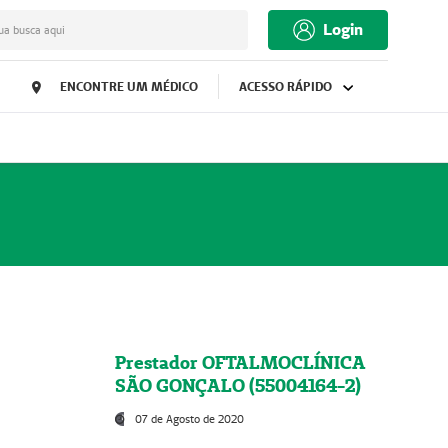
Login
ua busca aqui
ENCONTRE UM MÉDICO
ACESSO RÁPIDO
Prestador OFTALMOCLÍNICA
SÃO GONÇALO (55004164-2)
07 de Agosto de 2020