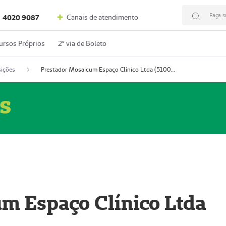
Faça s
Canais de atendimento
4020 9087
ursos Próprios
2º via de Boleto
ições
Prestador Mosaicum Espaço Clínico Ltda (51004352-0)
s
m Espaço Clínico Ltda