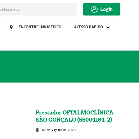
Login
ua busca aqui
ENCONTRE UM MÉDICO
ACESSO RÁPIDO
Prestador OFTALMOCLÍNICA
SÃO GONÇALO (55004164-2)
07 de Agosto de 2020