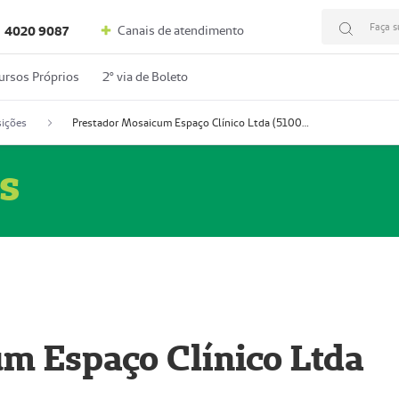
Faça s
Canais de atendimento
4020 9087
ursos Próprios
2º via de Boleto
ições
Prestador Mosaicum Espaço Clínico Ltda (51004352-0)
s
m Espaço Clínico Ltda