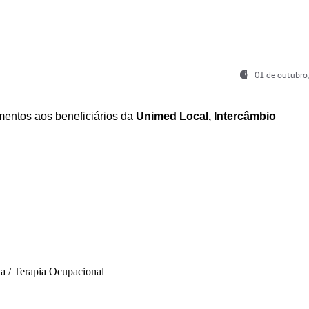
01 de outubro
entos aos beneficiários da
Unimed Local, Intercâmbio
ia / Terapia Ocupacional